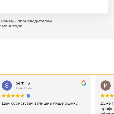
зменены производителем.
к монитора.
Serhii S
1 рік тому
Цей користувач залишив лише оцінку.
Дуже г
профес
обслуг