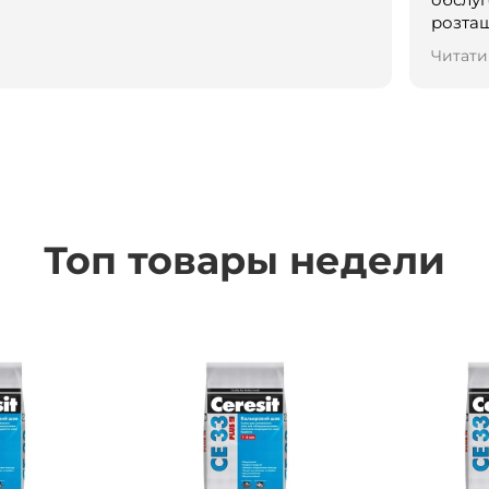
розташування! Ро
дивуйт
Читати
новин
Топ товары недели