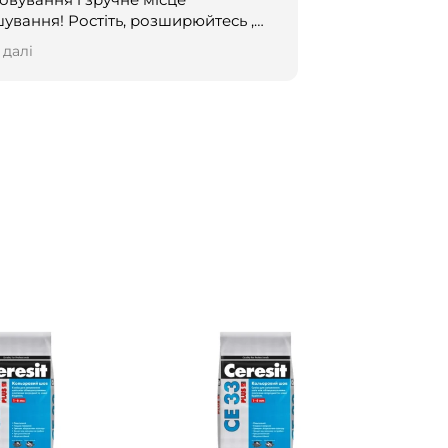
стіть, розширюйтесь ,
е своєю креативністю і всілякими
 далі
ками!