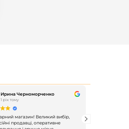
Ирина Черноморченко
Татьян
1 рік тому
1 рік том
арний магазин! Великий вибір,
Цей користува
ійні продавці, оперативне
овування і зручне місце