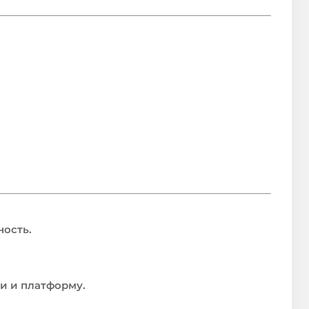
ность.
и и платформу.