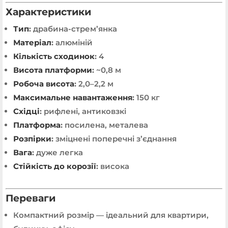
Характеристики
Тип
:
драбина-стрем’янка
Матеріал
:
алюміній
Кількість сходинок
:
4
Висота платформи
:
~0,8 м
Робоча висота
:
2,0–2,2 м
Максимальне навантаження
:
150 кг
Східці
:
рифлені, антиковзкі
Платформа
:
посилена, металева
Розпірки
:
зміцнені поперечні з’єднання
Вага
:
дуже легка
Стійкість до корозії
:
висока
Переваги
Компактний розмір — ідеальний для квартири,