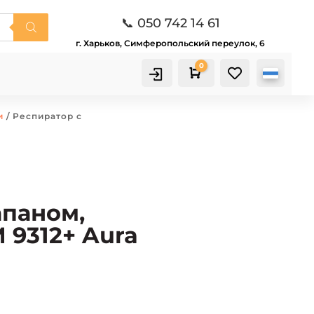
📞 050 742 14 61
г. Харьков, Симферопольский переулок, 6
0

Корзина
и
/ Респиратор с
апаном,
 9312+ Aura