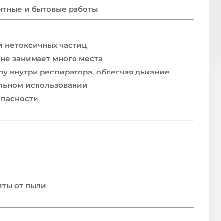
нтные и бытовые работы
и нетоксичных частиц
 не занимает много места
у внутри респиратора, облегчая дыхание
льном использовании
опасности
иты от пыли