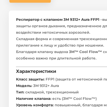
Респиратор с клапаном 3M 9312+ Aura FFP1
–в
защиты органов дыхания, предназначенное дл
воздействии нетоксичных аэрозолей.
Складная форма и современная трехсекционн
прилегание к лицу и удобство при ношении.
Благодаря клапану выдоха
3M™ Cool Flow™
сн
особенно важно при длительной работе.
Характеристики
Класс защиты
:
FFP1 (защита от нетоксичной п
Модель
:
3M 9312+ Aura
Тип
:
складной, трехсекционный
Наличие клапана
:
есть (3M™ Cool Flow™)
Уровень комфорта
:
повышенный, благодаря м