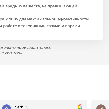
ией вредных веществ, не превышающей
ра к лицу для максимальной эффективности
и работе с токсичными газами и парами
зменены производителем.
к монитора.
Serhii S