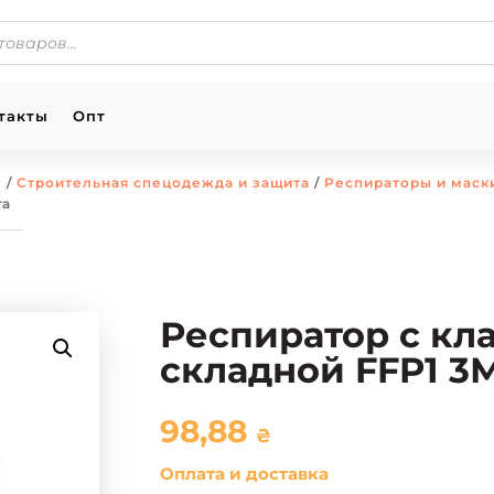
такты
Опт
ы
/
Строительная спецодежда и защита
/
Респираторы и маск
ra
Респиратор с кл
складной FFP1 3М
98,88
₴
Оплата и доставка