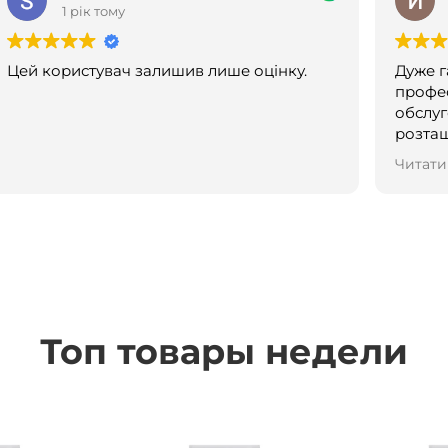
1 рік тому
Цей користувач залишив лише оцінку.
Дуже г
профес
обслуг
розташування! Ро
дивуйт
Читати
новин
Топ товары недели