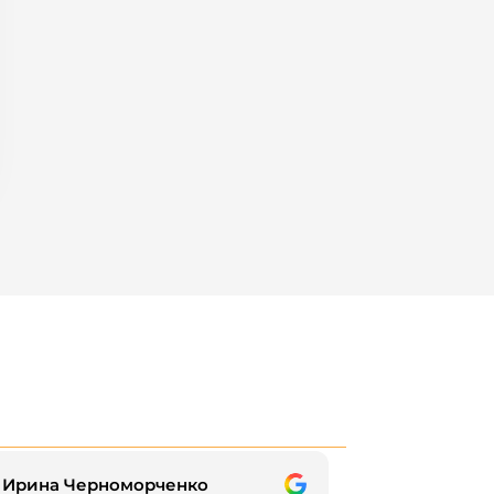
Ирина Черноморченко
Татьян