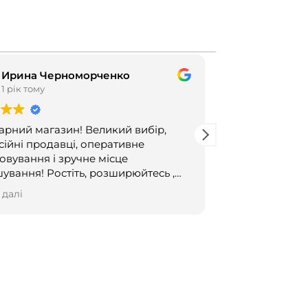
Ирина Черноморченко
Татьян
1 рік тому
1 рік том
арний магазин! Великий вибір,
Цей користува
ійні продавці, оперативне
овування і зручне місце
стіть, розширюйтесь ,
е своєю креативністю і всілякими
 далі
ками!