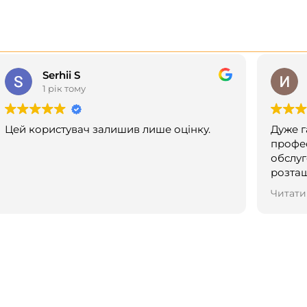
Serhii S
1 рік тому
Цей користувач залишив лише оцінку.
Дуже г
профес
обслуг
розташування! Ро
дивуйт
Читати
новин