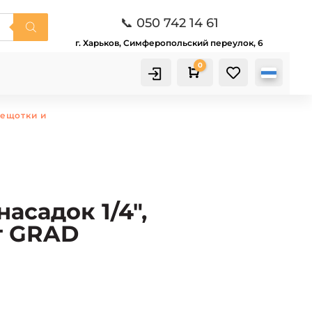
📞 050 742 14 61
г. Харьков, Симферопольский переулок, 6
0

Корзина
рещотки и
асадок 1/4″,
т GRAD