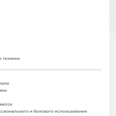
е техники
тали
вки
ляются
ссионального и бытового использования