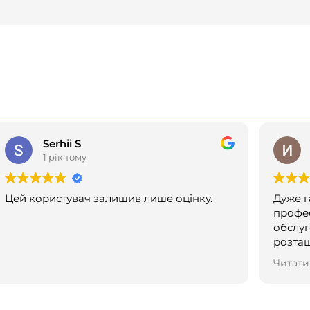
Serhii S
1 рік тому
Цей користувач залишив лише оцінку.
Дуже г
профес
обслуг
розташування! Ро
дивуйт
Читати
новин