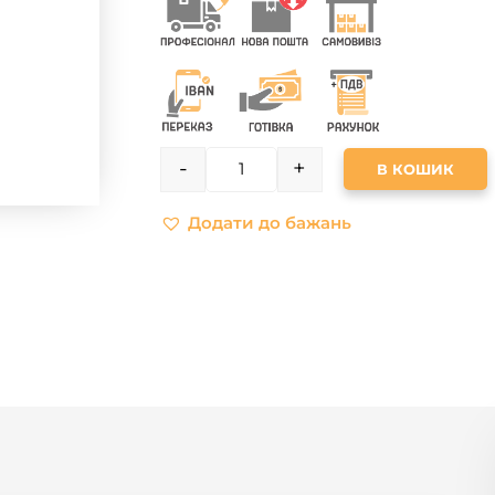
-
+
В КОШИК
QUANTITY
Додати до бажань