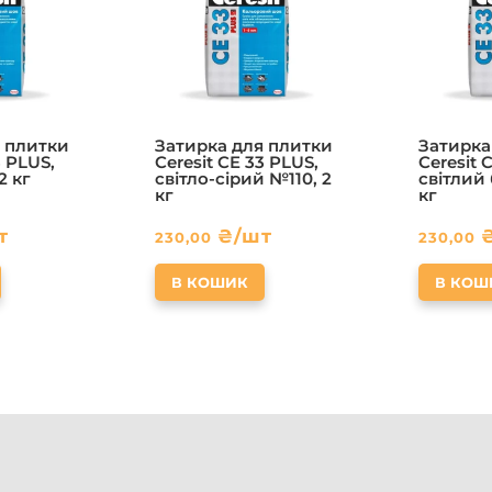
 плитки
Затирка для плитки
Затирка
3 PLUS,
Ceresit CE 33 PLUS,
Ceresit 
2 кг
світло-сірий №110, 2
світлий 
кг
кг
т
₴
/шт
230,00
230,00
В КОШИК
В КОШ