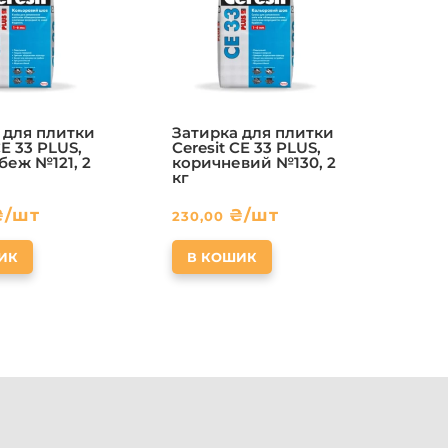
 для плитки
Затирка для плитки
CE 33 PLUS,
Ceresit CE 33 PLUS,
беж №121, 2
коричневий №130, 2
кг
₴
/шт
₴
/шт
230,00
ИК
В КОШИК