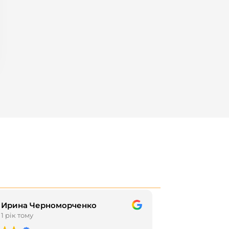
Ирина Черноморченко
Татьян
1 рік тому
1 рік том