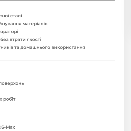
сної сталі
йнування матеріалів
фораторі
без втрати якості
нтників та домашнього використання
 поверхонь
х робіт
DS-Max