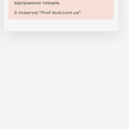
відправкою товарів.
З повагою “Prof-bud.com.ua”