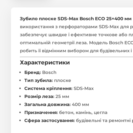
Зубило плоске SDS-Max Bosch ECO 25×400 мм
використання з перфораторами SDS-Max для ро
забезпечує швидке і ефективне точкове або 
оптимальній геометрії леза. Модель Bosch ECO 
робить її відмінним вибором для будівельних і
Характеристики
Бренд
:
Bosch
Тип зубила
:
плоске
Система кріплення
:
SDS-Max
Розмір леза
:
25 мм
Загальна довжина
:
400 мм
Призначення
:
бетон, камінь, цегла
Сфера застосування
:
будівельні та ремонтні