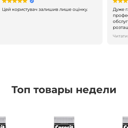
Цей користувач залишив лише оцінку.
Дуже г
профес
обслуг
розташування! Ро
дивуйт
Читати
новин
Топ товары недели