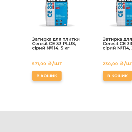
Затирка для плитки
Затирка для
Ceresit CE 33 PLUS,
Ceresit CE 3
сірий №114, 5 кг
сірий №114, 
₴
/шт
₴
/ш
571,00
230,00
В КОШИК
В КОШИК