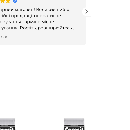
арний магазин! Великий вибір,
Цей користува
ійні продавці, оперативне
овування і зручне місце
стіть, розширюйтесь ,
е своєю креативністю і всілякими
 далі
ками!