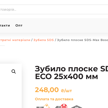
такти
Опт
тратні матеріали
/
Зубила SDS
/ Зубило плоске SDS-Max Bos
Зубило плоске S
ECO 25х400 мм
248,00
₴
/шт
Оплата та доставка