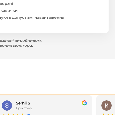
верхні
рукавички
ищують допустимі навантаження
змінені виробником.
вання монітора.
Serhii S
1 рік тому