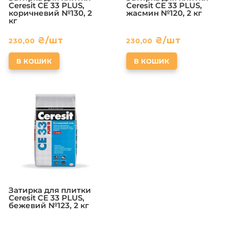
Ceresit CE 33 PLUS,
Ceresit CE 33 PLUS,
коричневий №130, 2
жасмин №120, 2 кг
кг
₴
/шт
₴
/шт
230,00
230,00
В КОШИК
В КОШИК
Затирка для плитки
Ceresit CE 33 PLUS,
бежевий №123, 2 кг