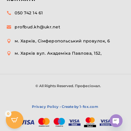
050 742 14 61

profbud.kh@ukr.net

м. Харків, Сімферопольський провулок, 6

м. Харків вул. Академіка Павлова, 152,

© All Rights Reserved. Професіонал.
Privacy Policy
• Create by
1-fox.com
0
Open