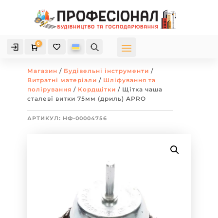
0

Кошик
Магазин
/
Будівельні інструменти
/
Витратні матеріали
/
Шліфування та
полірування
/
Кордщітки
/ Щітка чаша
сталеві витки 75мм (дриль) APRO
АРТИКУЛ:
НФ-00004756