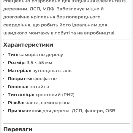
спеціально розроблене для з’єднання елементів із
деревини, ДСП, МДФ. Забезпечує міцне й
довговічне кріплення без попереднього
свердління, що робить його ідеальним для
швидкого монтажу в побуті та на виробництві.
Характеристики
Тип
:
саморіз по дереву
Розмір
:
3,5 × 45 мм
Матеріал
:
вуглецева сталь
Покриття
:
фосфатне
Головка
:
потайна
Тип шліца
:
хрестовий (PH2)
Різьба
:
часта, самонарізна
Призначення
:
для дерева, ДСП, фанери, OSB
Переваги