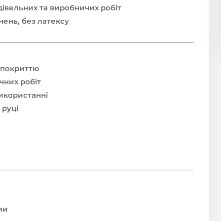
дівельних та виробничих робіт
ень, без латексу
 покриттю
чних робіт
використанні
 руці
ми