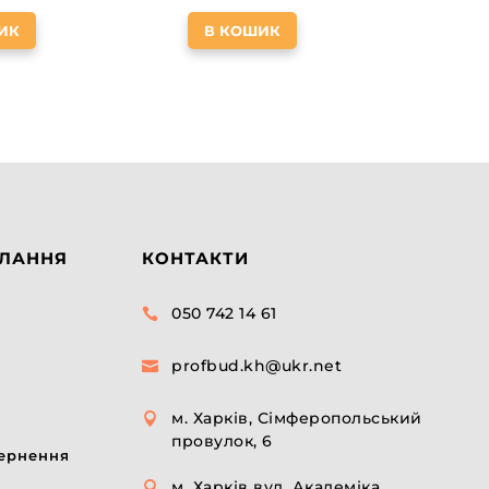
ИК
В КОШИК
ИЛАННЯ
КОНТАКТИ
050 742 14 61

profbud.kh@ukr.net

м. Харків, Сімферопольський

провулок, 6
вернення
м. Харків вул. Академіка
