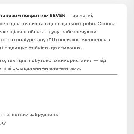
ретановим покриттям SEVEN
— це легкі,
орені для точних та відповідальних робіт. Основа
 яке щільно облягає руку, забезпечуючи
орного поліуретану (PU) посилює зчеплення з
і підвищує стійкість до стирання.
о, так і для побутового використання — від
боти зі складальними елементами.
ання, легких забруднень
дку