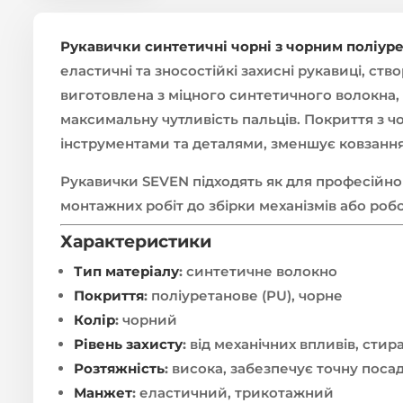
Рукавички синтетичні чорні з чорним поліу
еластичні та зносостійкі захисні рукавиці, ств
виготовлена з міцного синтетичного волокна,
максимальну чутливість пальців. Покриття з ч
інструментами та деталями, зменшує ковзання 
Рукавички SEVEN підходять як для професійног
монтажних робіт до збірки механізмів або ро
Характеристики
Тип матеріалу
:
синтетичне волокно
Покриття
:
поліуретанове (PU), чорне
Колір
:
чорний
Рівень захисту
:
від механічних впливів, стир
Розтяжність
:
висока, забезпечує точну поса
Манжет
:
еластичний, трикотажний