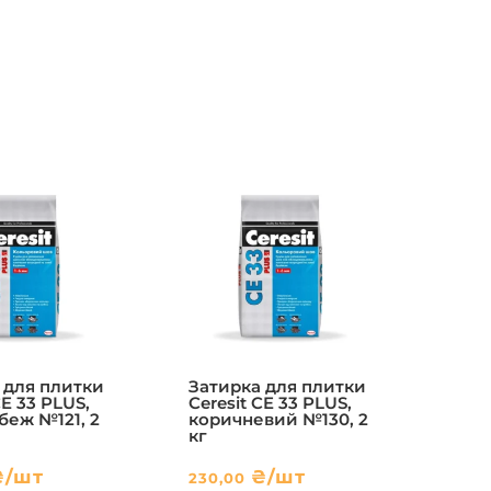
 для плитки
Затирка для плитки
CE 33 PLUS,
Ceresit CE 33 PLUS,
беж №121, 2
коричневий №130, 2
кг
₴
/шт
₴
/шт
230,00