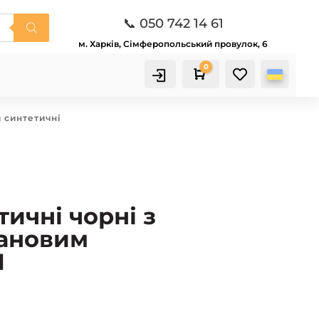
📞 050 742 14 61
м. Харків, Сімферопольський провулок, 6
0

Кошик
 синтетичні
ичні чорні з
тановим
N