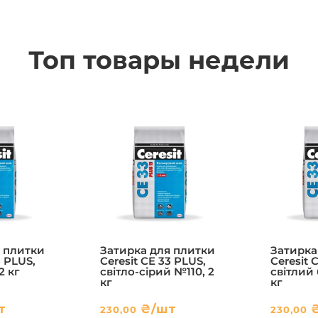
Топ товары недели
 плитки
Затирка для плитки
Затирка
3 PLUS,
Ceresit CE 33 PLUS,
Ceresit 
2 кг
світло-сірий №110, 2
світлий 
кг
кг
т
₴
/шт
230,00
230,00