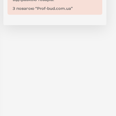
З повагою “Prof-bud.com.ua”