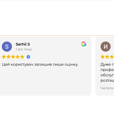
Serhii S
1 рік тому
Цей користувач залишив лише оцінку.
Дуже г
профес
обслуг
розташування! Ро
дивуйт
Читати
новин