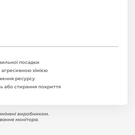
вильної посадки
о агресивною хімією
ження ресурсу
ь або стирання покриття
змінені виробником.
вання монітора.