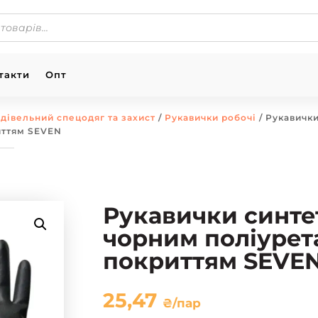
такти
Опт
дівельний спецодяг та захист
/
Рукавички робочі
/ Рукавички
иттям SEVEN
Рукавички синтет
чорним поліуре
покриттям SEVE
25,47
₴
/пар