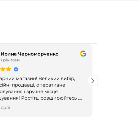
Ирина Черноморченко
Татьян
1 рік тому
1 рік том
арний магазин! Великий вибір,
Цей користува
ійні продавці, оперативне
овування і зручне місце
стіть, розширюйтесь ,
е своєю креативністю і всілякими
 далі
ками!