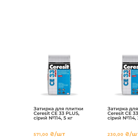
Затирка для плитки
Затирка для
Ceresit CE 33 PLUS,
Ceresit CE 3
сірий №114, 5 кг
сірий №114, 
₴
/шт
₴
/ш
571,00
230,00