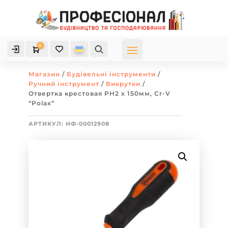
0

Кошик
Магазин
/
Будівельні інструменти
/
Ручний інструмент
/
Викрутки
/
Отвертка крестовая PH2 х 150мм, Cr-V
“Polax”
АРТИКУЛ:
НФ-00012908