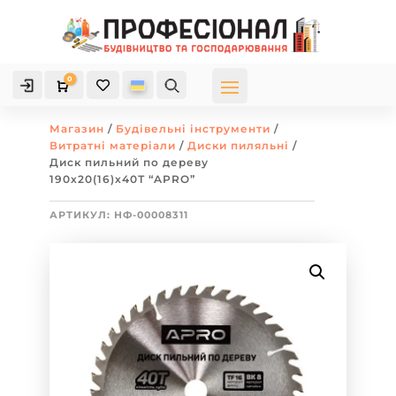
0

Кошик
Магазин
/
Будівельні інструменти
/
Витратні матеріали
/
Диски пиляльні
/
Диск пильний по дереву
190х20(16)х40Т “APRO”
АРТИКУЛ:
НФ-00008311