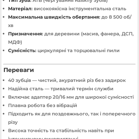
Тип зуба
:
ATB (чергування нахилу зубів)
Матеріал
:
високоякісна інструментальна сталь
Максимальна швидкість обертання
:
до 8 500 об/
хв
Призначення
:
для деревини (масив, фанера, ДСП,
МДФ)
Сумісність
:
циркулярні та торцювальні пили
Переваги
40 зубців — чистий, акуратний різ без задирок
Надійна сталь — тривалий термін служби
Включає адаптер 20/16 мм для широкої сумісності
Плавна робота без вібрацій
Підходить як для поздовжнього, так і поперечного
різу
Висока точність та стабільність навіть при
інтенсивному використанні