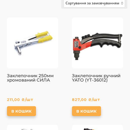
Сортування за замовчуванням
No options to choose
Заклепочник 250мм
Заклепочник ручний
хромований СИЛА
YATO (YT-36012)
/шт
/шт
211,00
₴
827,00
₴
В КОШИК
В КОШИК