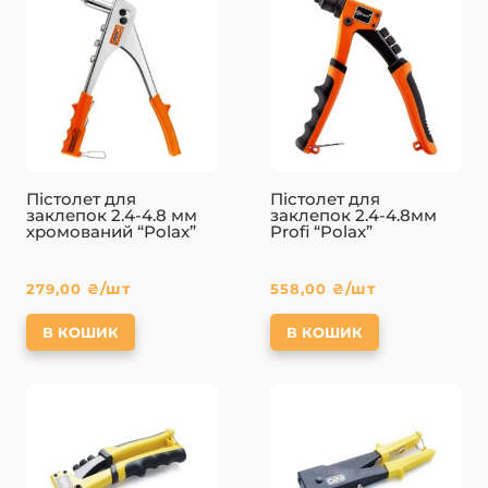
Пістолет для
Пістолет для
заклепок 2.4-4.8 мм
заклепок 2.4-4.8мм
хромований “Polax”
Profi “Polax”
/шт
/шт
279,00
₴
558,00
₴
В КОШИК
В КОШИК