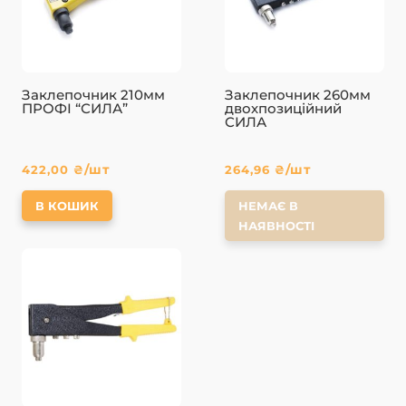
Заклепочник 210мм
Заклепочник 260мм
ПРОФІ “СИЛА”
двохпозиційний
СИЛА
/шт
/шт
422,00
₴
264,96
₴
В КОШИК
НЕМАЄ В
НАЯВНОСТІ